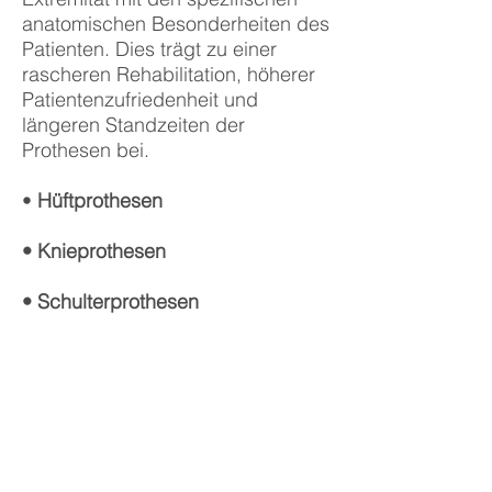
anatomischen Besonderheiten des
Patienten. Dies trägt zu einer
rascheren Rehabilitation, höherer
Patientenzufriedenheit und
längeren Standzeiten der
Prothesen bei.
•
Hüftprothesen
• Knieprothesen
• Schulterprothesen
Hierbei kommen bewährte
Prothesenmodelle mit erwiesen
langer Standzeit und guter
Funktion zum Einsatz.
Die Operationszugänge werden
so gewählt, dass eine gute